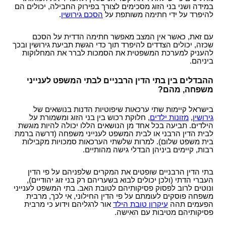
במידה ושני בני הזוג מסכימים לצורך בפירוק החבילה, יכולים הם
אי תשלום מזונות
מתי חשוב לעשות צוואה
מאסר עקב אי תשלום מזונות
מה ניתן להכיל בהסכם ממון?
להיפרד על ידי חתימה משותפת על
הסכם גירושין
.
סוגי צוואות
שינוי הסכם ממון
עם זאת, כאשר אין המצב מאפשר חתימה הדדית על הסכם
התנגדות לצוואה
הסכם לחיים משותפים
שכזה, יכולים הצדדים להיפרד תוך כדי הגשת תביעת גירושין ובכך
להעניק למערכת המשפטית את הסמכות לברר את המחלוקות
עצות לעריכת צוואה
ביניהם.
צו ירושה
ההבדלים בין בתי הדין הרבניים לבתי המשפט לענייני
צו קיום צוואה
משפחה, מהם?
בישראל קיימות שתי ערכאות שיפוטיות הדנות בנושאים של
גירושין
,
מזונות ילדים
, חלוקת רכוש בין בני הזוג ומשמורת על
הילדים. תביעה בכל אחד מן הנושאים הללו יכולה להיות מוגשת
לבית הדין הרבני או לבית המשפט לענייני משפחה (דרשה ברמת
בית משפט שלום). למרות שלשתי הערכאות סמכויות מקבילות
רבות, קיימים ביניהן הבדלי גישה מהותיים.
בתי הדין הרבניים שופטים את המקרים שלפניהם על פי הדין
העברי הדתי (ולכן יכולים לבוא בשעריהם רק בני זוג יהודיים),
ונוטים לרוב לפסוק פסיקותיהם לטובת האב. בתי המשפט לענייני
משפחה פוסקים לעומתם על פי הדין החילוני, אי לכך, מרבית
הפעמים תהה
עיקרון טובת הילד
אור לרגליהם וידוע כי מרבית
פסיקותיהם מטיבות עם האישה.