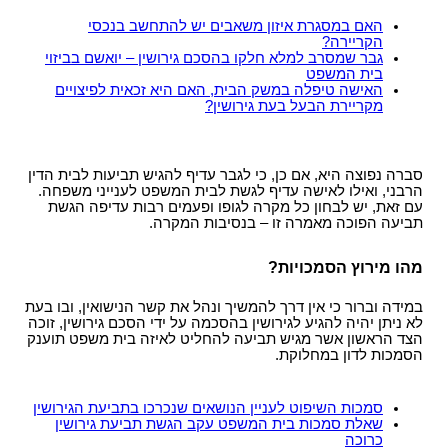
האם במסגרת איזון משאבים יש להתחשב בנכסי
הקריירה?
גבר שמסרב למלא חלקו בהסכם גירושין – יואשם בביזוי
בית המשפט
האישה טיפלה במשק הבית, האם היא זכאית לפיצויים
מקריירת הבעל בעת גירושין?
סברה נפוצה היא, אם כן, כי לגבר עדיף להגיש תביעות לבית הדין
הרבני, ואילו לאישה עדיף לגשת לבית המשפט לענייני משפחה.
עם זאת, יש לבחון כל מקרה לגופו ופעמים רבות עדיפה הגשת
תביעה הפוכה מאמרה זו – בנסיבות המקרה.
מהו מירוץ הסמכויות?
במידה וברור כי אין דרך להמשיך ונהל את קשר הנישואין, ובו בעת
לא ניתן יהיה להגיע לגירושין בהסכמה על ידי הסכם גירושין, זוכה
הצד הראשון אשר מגיש תביעה להחליט לאיזה בית משפט תוענק
הסמכות לדון במחלוקת.
סמכות השיפוט לעניין הנושאים שנכרכו בתביעת הגירושין
שאלת סמכות בית המשפט עקב הגשת תביעת גירושין
כרוכה