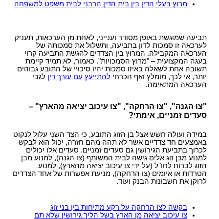
מרוץ בעלי הדין בין בית הדין הרבני לבית משפט למשפחה
תביעה שמוגשת באופן מסודר וענייני, לאחת מן הערכאות, תעניק
לערכאה זו סמכות לדון בתביעה, ותשלול את סמכותה של
הערכאה המקבילה. המרוץ בין הצדדים להגשת התביעה קרוי
בעגה המקצועית – "מרוץ הסמכויות". כאמור, לא תמיד קיימת
תשובה אחת לשאלה באיזו סמכות יהיו סיכויי של התובע גבוהים
יותר, אי לכך, מומלץ ואף הכרחי
להתייעץ עם עורך דין
לגבי
הערכאה המתאימה.
"צו הגנה", "צו הרחקה", "צו עיכוב יציאה מהארץ" –
סעדים זמניים, אימתי?
במידה ועולה חשש אצל בן הזוג התובע, כי הצד השני עלול לנקוט
באמצעים חד צדדיים אשר לא תהה מהם חזרה, יכול הוא לבקש
לכרוך בתביעת הגירושין גם סעדים זמניים. סעדים אלו יכולים
למנוע מבן זוג אלים גישה לבית המשותף (צו הגנה), למנוע מבן
הזוג לברוח לחו"ל (על ידי צו עיכוב יציאה מהארץ), למנוע
הטרדות או איומים (צו הרחקה), מניעת אפשרות של אחד הצדדים
לרוקן את חשבונות הבנק ועוד.
בקשה לצו הרחקה על רקע מתיחות בין בני זוג
צו עיכוב יציאה מן הארץ בשל הליך גירושין שלא תם