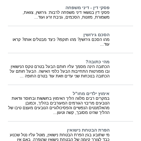
פסקי דין - דיני משפחה
פסקי דין בנושאי דיני משפחה לרבות: גירושין, צוואת,
משמורת, מזונות, הסכמים, גניבת זרע ועוד...
הסכם גירושין
מהו הסכם גירושין? מהו תוקפו? כיצד מבטלים אותו? קראו
עוד...
מהי כתובה?
הכתובה הינה מסמך עליו חותם הבעל בטרם טקס הנישואין
ובו מפורטות התחייבות הבעל כלפי האישה. הבעל חותם על
הכתובה בנוכחות שני עדים וזאת עוד בטרם החופה ...
אימוץ ילדים מחו"ל
במקרים רבים מלווה הליך האימוץ בחששות ובחוסר וודאות
הנובעים מריבוי הגורמים המעורבים בהליך, וכמובן
מהאלמנטים הנפשיים והפסיכולוגיים הנובעים מעצם טיבו של
ההליך שהינו מסובך, קשה וטעון...
הפרת הבטחת נישואין
מי שתובע בגין הפרת הבטחת נישואין, מוטל עליו נטל שכנוע
כבד לצורך קיומה של הבטחת נישואין שהופרה, באם אין