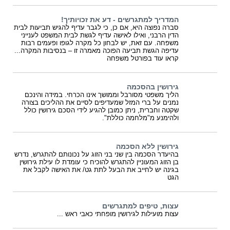
המדריך למתגרשים - דע את זכויותיך!
סברה נפוצה היא, אם כן, כי לגבר עדיף להגיש תביעות לבית
הדין הרבני, ואילו לאישה עדיף לגשת לבית המשפט לענייני
משפחה. עם זאת, יש לבחון כל מקרה לגופו ופעמים רבות
עדיפה הגשת תביעה הפוכה מאמרה זו – בנסיבות המקרה...
קראו עוד בפורטל משפחה
גירושין בהסכמה
הליך משפטי מסורבל וממושך אינו הכרחי. במידה והינכם
נמנים על ברי המזל שמעדיפים לסיים את ההליכים בצורה
שקטה וחברית, ניתן כמובן להגיע לידי הסכם גירושין כולל
ולהימנע מ"מלחמה כוללת".
גירושין ללא הסכמה
בהיעדר הסכמה בין שני בני הזוג על נכונותם להתגרש, נדרש
בן הזוג המעוניין להתגרש להוכיח כי עומדת לו עילת גירושין
בגינה יש לחייב את הבעל לתת גט/ את האישה לקבל את
הגט
עצות, טיפים למתגרשים
עצות מועילות לגירושין מופחתי כאבי ראש ...