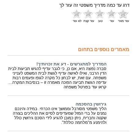
דרג עד כמה מדריך משפטי זה עזר לך
עזר מאד
עזר
טוב
עזר קצת
לא עזר
מאמרים נוספים בתחום
המדריך למתגרשים - דע את זכויותיך!
סברה נפוצה היא, אם כן, כי לגבר עדיף להגיש תביעות לבית
הדין הרבני, ואילו לאישה עדיף לגשת לבית המשפט לענייני
משפחה. עם זאת, יש לבחון כל מקרה לגופו ופעמים רבות
עדיפה הגשת תביעה הפוכה מאמרה זו – בנסיבות המקרה...
קראו עוד בפורטל משפחה
גירושין בהסכמה
הליך משפטי מסורבל וממושך אינו הכרחי. במידה והינכם
נמנים על ברי המזל שמעדיפים לסיים את ההליכים בצורה
שקטה וחברית, ניתן כמובן להגיע לידי הסכם גירושין כולל
ולהימנע מ"מלחמה כוללת".