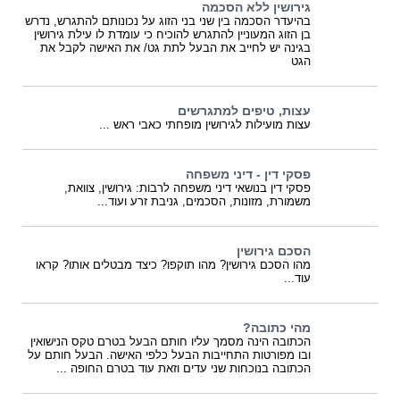
גירושין ללא הסכמה
בהיעדר הסכמה בין שני בני הזוג על נכונותם להתגרש, נדרש
בן הזוג המעוניין להתגרש להוכיח כי עומדת לו עילת גירושין
בגינה יש לחייב את הבעל לתת גט/ את האישה לקבל את
הגט
עצות, טיפים למתגרשים
עצות מועילות לגירושין מופחתי כאבי ראש ...
פסקי דין - דיני משפחה
פסקי דין בנושאי דיני משפחה לרבות: גירושין, צוואת,
משמורת, מזונות, הסכמים, גניבת זרע ועוד...
הסכם גירושין
מהו הסכם גירושין? מהו תוקפו? כיצד מבטלים אותו? קראו
עוד...
מהי כתובה?
הכתובה הינה מסמך עליו חותם הבעל בטרם טקס הנישואין
ובו מפורטות התחייבות הבעל כלפי האישה. הבעל חותם על
הכתובה בנוכחות שני עדים וזאת עוד בטרם החופה ...