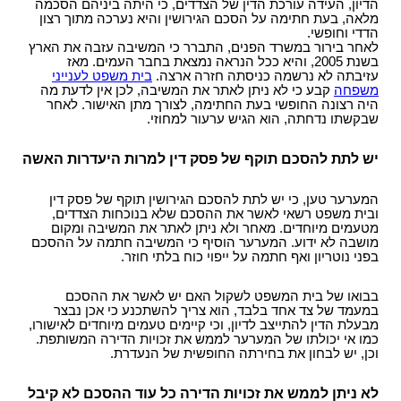
הדיון, העידה עורכת הדין של הצדדים, כי היתה ביניהם הסכמה
מלאה, בעת חתימה על הסכם הגירושין והיא נערכה מתוך רצון
הדדי וחופשי.
לאחר בירור במשרד הפנים, התברר כי המשיבה עזבה את הארץ
בשנת 2005, והיא ככל הנראה נמצאת בחבר העמים. מאז
עזיבתה לא נרשמה כניסתה חזרה ארצה.
בית משפט לענייני
משפחה
קבע כי לא ניתן לאתר את המשיבה, לכן אין לדעת מה
היה רצונה החופשי בעת החתימה, לצורך מתן האישור. לאחר
שבקשתו נדחתה, הוא הגיש ערעור למחוזי.
יש לתת להסכם תוקף של פסק דין למרות היעדרות האשה
המערער טען, כי יש לתת להסכם הגירושין תוקף של פסק דין
ובית משפט רשאי לאשר את ההסכם שלא בנוכחות הצדדים,
מטעמים מיוחדים. מאחר ולא ניתן לאתר את המשיבה ומקום
מושבה לא ידוע. המערער הוסיף כי המשיבה חתמה על ההסכם
בפני נוטריון ואף חתמה על ייפוי כוח בלתי חוזר.
בבואו של בית המשפט לשקול האם יש לאשר את ההסכם
במעמד של צד אחד בלבד, הוא צריך להשתכנע כי אכן נבצר
מבעלת הדין להתייצב לדיון, וכי קיימים טעמים מיוחדים לאישורו,
כמו אי יכולתו של המערער לממש את זכויות הדירה המשותפת.
וכן, יש לבחון את בחירתה החופשית של הנעדרת.
לא ניתן לממש את זכויות הדירה כל עוד ההסכם לא קיבל