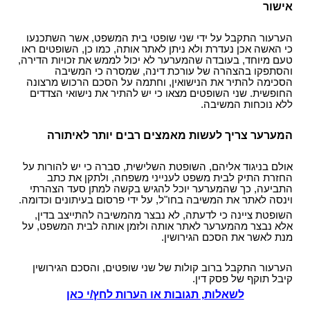
אישור
הערעור התקבל על ידי שני שופטי בית המשפט, אשר השתכנעו
כי האשה אכן נעדרת ולא ניתן לאתר אותה, כמו כן, השופטים ראו
טעם מיוחד, בעובדה שהמערער לא יכול לממש את זכויות הדירה,
והסתפקו בהצהרה של עורכת דינה, שמסרה כי המשיבה
הסכימה להתיר את הנישואין, וחתמה על הסכם הרכוש מרצונה
החופשית. שני השופטים מצאו כי יש להתיר את נישואי הצדדים
ללא נוכחות המשיבה.
המערער צריך לעשות מאמצים רבים יותר לאיתורה
אולם בניגוד אליהם, השופטת השלישית, סברה כי יש להורות על
החזרת התיק לבית משפט לענייני משפחה, ולתקן את כתב
התביעה, כך שהמערער יוכל להגיש בקשה למתן סעד הצהרתי
וינסה לאתר את המשיבה בחו"ל, על ידי פרסום בעיתונים וכדומה.
השופטת ציינה כי לדעתה, לא נבצר מהמשיבה להתייצב בדין,
אלא נבצר מהמערער לאתר אותה ולזמן אותה לבית המשפט, על
מנת לאשר את הסכם הגירושין.
הערעור התקבל ברוב קולות של שני שופטים, והסכם הגירושין
קיבל תוקף של פסק דין.
לשאלות, תגובות או הערות לחץ/י כאן