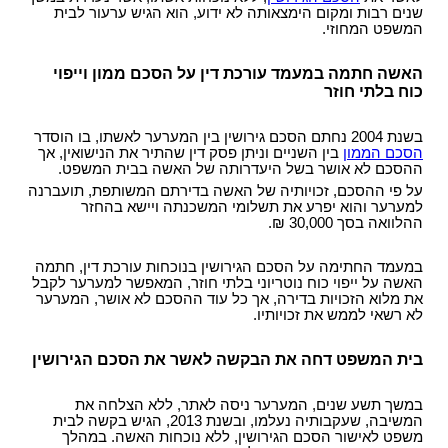
שנים רבות ומקום הימצאותה לא ידוע, הוא הגיש ערעור לבית
אי תשלום מזונות
מתי חשוב לעשות צוואה
מאסר עקב אי תשלום מזונות
מה ניתן להכיל בהסכם ממון?
המשפט המחוזי.
סוגי צוואות
שינוי הסכם ממון
האשה חתמה במעמד עורכת דין על הסכם ממון וייפוי
התנגדות לצוואה
הסכם לחיים משותפים
כוח בלתי חוזר
עצות לעריכת צוואה
צו ירושה
בשנת 2004 נחתם הסכם גירושין בין המערער לאשתו, בו הוסדר
הסכם הממון
בין השניים וניתן פסק דין שהתיר את הנישואין, אך
צו קיום צוואה
ההסכם לא אושר בשל היעדרותה של האשה בבית המשפט.
על פי ההסכם, זכויותיה של האשה בדירתם המשותפת, תועברנה
למערער והוא יפרע את תשלומי המשכנתה ויישא בהחזר
ההלוואה בסך 30,000 ₪.
במעמד החתימה על הסכם הגירושין בנוכחות עורכת דין, חתמה
האשה על ייפוי כוח נוטריוני בלתי חוזר, המאפשר למערער לקבל
את מלוא הזכויות בדירה, אך כל עוד ההסכם לא אושר, המערער
לא רשאי לממש את זכויותיו.
בית המשפט דחה את הבקשה לאשר את הסכם הגירושין
במשך תשע שנים, המערער ניסה לאתר, ללא הצלחה את
המשיבה, שעקבותיה נעלמו, ובשנת 2013, הגיש בקשה לבית
משפט לאישור הסכם הגירושין, ללא נוכחות האשה. במהלך