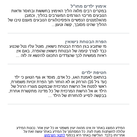
אימוץ ילדים מחו"ל
במקרים רבים מלווה הליך האימוץ בחששות ובחוסר וודאות
הנובעים מריבוי הגורמים המעורבים בהליך, וכמובן
מהאלמנטים הנפשיים והפסיכולוגיים הנובעים מעצם טיבו של
ההליך שהינו מסובך, קשה וטעון...
הפרת הבטחת נישואין
מי שתובע בגין הפרת הבטחת נישואין, מוטל עליו נטל שכנוע
כבד לצורך קיומה של הבטחת נישואין שהופרה, באם אין
ראיות ממשיות לכך שהצדדים התכוונו להינשא זה לזה ...
חטיפת ילדים
בהתאם לאמנת האג, כל אדם, מוסד או גוף הטוען כי ילד
(עד גיל 16) הורחק או לא הוחזר תוך הפרת זכויות משמורת,
ראשי לפנות אל הרשות המרכזית שבמקום מגוריו הרגיל של
הילד או אל הרשות המרכזית של כל מדינה מתקשרת אחרת,
בבקשה לסייע להחזרתו של הילד ...
המידע המוצג באתר זה אינו מהווה יעוץ משפטי או כל יעוץ אחר. נכונות המידע
עלולה להשתנות מעת לעת. כל המסתמך על המידע באתר עושה זאת על
אחריותו בלבד. הגלישה באתר היא בכפוף
לתנאי השימוש
.