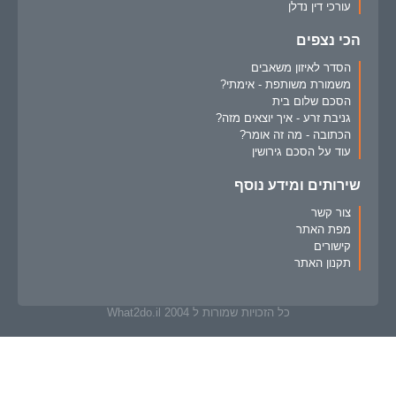
עורכי דין נדלן
הכי נצפים
הסדר לאיזון משאבים
משמורת משותפת - אימתי?
הסכם שלום בית
גניבת זרע - איך יוצאים מזה?
הכתובה - מה זה אומר?
עוד על הסכם גירושין
שירותים ומידע נוסף
צור קשר
מפת האתר
קישורים
תקנון האתר
כל הזכויות שמורות ל What2do.il 2004