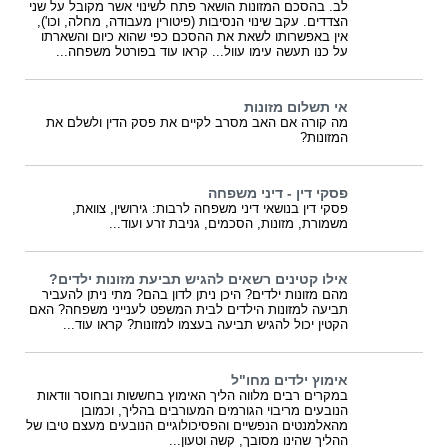
לב. בהסכם המזונות הושאר פתח לשינוי אשר מקובל על שני
הצדדים. עקב שינוי הנסיבות (פיטורין מעבודה, מחלה, וכו'),
אין באפשרותו לשאת את ההסכם כפי שהוא כיום והשארתו
על כנו תעשה עימו עוול... קראו עוד בפורטל משפחה...
אי תשלום מזונות
מה קורה אם האב מסרב לקיים את פסק הדין ולשלם את
המזונות?
פסקי דין - דיני משפחה
פסקי דין בנושאי דיני משפחה לרבות: גירושין, צוואת,
משמורת, מזונות, הסכמים, גניבת זרע ועוד...
אילו קטינים רשאים להגיש תביעת מזונות ילדים?
מהם מזונות ילדים? היכן ניתן לדון בהם? מתי ניתן להעביר
תביעה למזונות הילדים לבית המשפט לענייני משפחה? האם
הקטין יכול להגיש תביעה בעצמו למזונות? קראו עוד...
אימוץ ילדים מחו"ל
במקרים רבים מלווה הליך האימוץ בחששות ובחוסר וודאות
הנובעים מריבוי הגורמים המעורבים בהליך, וכמובן
מהאלמנטים הנפשיים והפסיכולוגיים הנובעים מעצם טיבו של
ההליך שהינו מסובך, קשה וטעון...