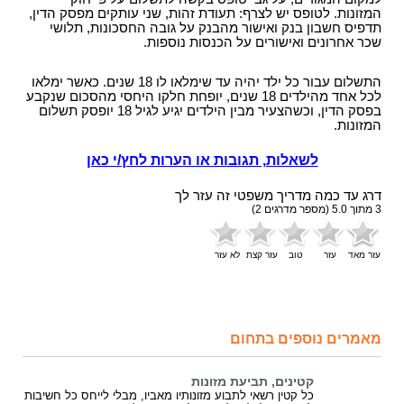
המזונות. לטופס יש לצרף: תעודת זהות, שני עותקים מפסק הדין,
תדפיס חשבון בנק ואישור מהבנק על גובה החסכונות, תלושי
שכר אחרונים ואישורים על הכנסות נוספות.
התשלום עבור כל ילד יהיה עד שימלאו לו 18 שנים. כאשר ימלאו
לכל אחד מהילדים 18 שנים, יופחת חלקו היחסי מהסכום שנקבע
בפסק הדין, וכשהצעיר מבין הילדים יגיע לגיל 18 יופסק תשלום
המזונות.
לשאלות, תגובות או הערות לחץ/י כאן
דרג עד כמה מדריך משפטי זה עזר לך
3
מתוך
5.0
(מספר מדרגים
2
)
עזר מאד
עזר
טוב
עזר קצת
לא עזר
מאמרים נוספים בתחום
קטינים, תביעת מזונות
כל קטין רשאי לתבוע מזונותיו מאביו, מבלי לייחס כל חשיבות