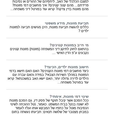
למצבו הכלכלי של האב, ליחסיהם של ההורים או נסיבות
פרידתם... מהם קטני קטינים? איך מחשבים דמי מזונות?
מהם מזונות בדין צדקה? קראו עוד בפורטל דיני משפחה...
תביעת מזונות, מידע משפטי
כללים להגשת תביעת מזונות, היכן מגישים תביעה למזונות
ילדים ?
מי חייב במזונות קטינים?
בהתאם לחוק לתיקון דיני המשפחה (מזונות) מזונות קטינים
נקבעים ע"פ הדין האישי ...
חישוב מזונות ילדים, הכיצד?
כיצד מחשבים דמי מזונות הקטינים? האם האם תישא בדמי
המזונות במהלך השירות הצבאי? במידה והאם עברה עם
הילדים לדירה גדולה יותר, האם יישא האב במשכנתא? קראו
עוד בפורטל משפחה...
שינוי דמי מזונות, אימתי?
ככל הסכם אשר קיבל תוקף של פסק דין, גם הסכם מזונות
לא ישונה בנקל בבית המשפט. כאמור, נטל ההוכחה לשינוי
הנסיבות מוטל על כתפיו של המבקש אותו ועליו לעמוד
במבחן מצטבר של שלושה תנאים: תביעתו נעשתה בתום