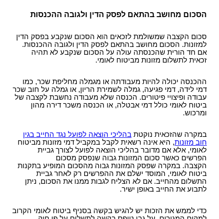
הסכום מחושב בהתאם לפסק הדין ולגובה ההכנסות
סכום הקצבה שמשולמת לזכאים הוא הסכום שנקבע בפסק הדין
למזונות. הסכום מחושב בהתאם לפסק הדין ולגובה ההכנסות.
אם חד הורית שהכנסתה עולה על הסכום שנקבע לא תהיה
זכאית לתשלום מזונות מביטוח לאומי.
ההכנסה יכולה להיות מעבודתה או מגמלה מחליפת שכר, כמו
דמי לידה, דמי פגיעה, גמלה לשמירת הריון, או גמלה על חוב שכר
עבודה ופיצויי פיטורים. הכנסה שלא מעבודה נחשבת לקצבה של
ביטוח לאומי כולל דמי אבטלה, או הכנסה משכר דירה מהון
ומרכוש.
במקרה שהזכאית נוקטת
בהליכי הוצאה לפועל נגד החייב בגין
חוב מזונות
, היא אינה רשאית לקבל במקביל דמי מזונות מביטוח
לאומי, אלא אם מדובר בהליכי הוצאה לפועל לצורך גביית
הפרשים כאשר סכום המזונות גבוה שנפסק מסכום
הקצבה. במקרה שפסק המזונות גבוה מהסכום המופיע בתקנות
ביטוח לאומי, המוסד ישלם את ההפרשים רק לאחר גביית
התשלום מהחייב. אם לא הצליח לגבות ממנו את הסכום, ניתן
לתבוע את החייב באופן ישיר.
כדי לממש את הזכות יש להגיש בקשה בסניף ביטוח לאומי הקרוב
למקום המגורים, על גבי טופס בקשה לתשלום על פי חוק