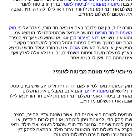
קצבת
מזונות מהמוסד לביטוח לאומי
. בדרך זו ביטוח לאומי
אי תשלום מזונות
מתי חשוב לעשות צוואה
מאסר עקב אי תשלום מזונות
מה ניתן להכיל בהסכם ממון?
משלם את דמי המזונות להורה היחיד או לילד להורה יחיד, וגובה
את הסכום לתשלום מהחייב.
סוגי צוואות
שינוי הסכם ממון
התנגדות לצוואה
הסכם לחיים משותפים
הורה יחיד, בין אם מדובר באם או באב חד הורי, מוגדר על פי
חוק
משפחות חד הוריות
כתושב ישראל שבהחזקתו ילד הנמצא עמו
עצות לעריכת צוואה
והוא אינו נשוי או
ידוע בציבור
לבן זוגו, או שהוא נשוי אך חי בנפרד
צו ירושה
מבת זוגו במשך שנתיים לפחות והחל בהליך להשתחרר מקשר
הנישואין, או כאשר האישה
עגונה
, או שההורה עולה חדש שנמצא
צו קיום צוואה
בארץ למעלה משנה ופחות משנתיים, ובן זוגו לא עלה לארץ ואף
אינו שוהה בה, ואין לו בן זוג אחר.
מי זכאי לדמי מזונות מביטוח לאומי?
חוק המזונות נועד לסייע לאם חד הורית ולילדיה, שיש בידם פסק
דין לתשלום
מזונות ילדים
, והם אינם מקבלים את התשלום
מהחייב. ביטוח לאומי משלם דמי המזונות לאם חד הורית או לילד
וגובה את התשלום מהחייב.
הזכאים לקצבה היא אם יחידה, אשר נשואה עדיין לחייב, במצב
שבו פסק הדין למזונות ניתן לזכותה, או ניתן לזכות הילדים, או
ניתן לזכות שניהם. גם אב חד הורי שמגדל בעצמו את הילד, זכאי
לקבל את תשלום דמי המזונות עבור הילד, בהתאם לפסק דין
מזונות שבו האם חויבה בתשלום המזונות.