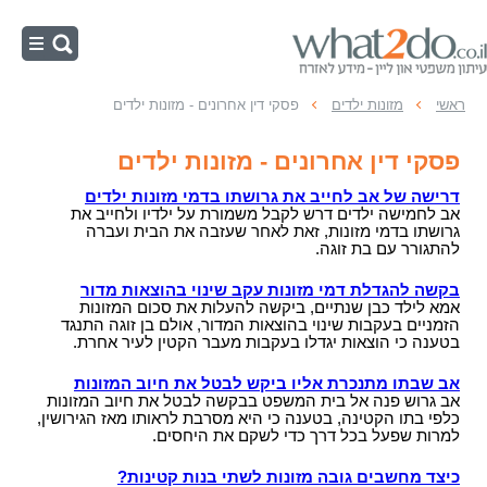
ראשי
ראשי
מזונות ילדים
פסקי דין אחרונים - מזונות ילדים
גירושין
פסקי דין אחרונים - מזונות ילדים
המדריך למתגרשים - דע את זכויותיך!
מזונות ילדים
דרישה של אב לחייב את גרושתו בדמי מזונות ילדים
גירושין בהסכמה
מזונות מביטוח לאומי, כיצד ומתי?
אב לחמישה ילדים דרש לקבל משמורת על ילדיו ולחייב את
מזונות אישה
גרושתו בדמי מזונות, זאת לאחר שעזבה את הבית ועברה
גירושין ללא הסכמה
הפחתת מזונות ילדים
להתגורר עם בת זוגה.
מהם מזונות אישה?
משמורת- החזקת ילדים
עצות, טיפים למתגרשים
הגדלת מזונות ילדים, אימתי?
מתי תובעים מזונות אישה?
משמורת ילדים
בקשה להגדלת דמי מזונות עקב שינוי בהוצאות מדור
חלוקת רכוש
אמא לילד כבן שנתיים, ביקשה להעלות את סכום המזונות
קטינים, תביעת מזונות
איך מגישים תביעה למזונות האישה?
עיקרון טובת הילד בנושאי משמורת
הזמניים בעקבות שינוי בהוצאות המדור, אולם בן זוגה התנגד
חלוקת רכוש
הסכמים
אישה אמידה ותשלום מזונות ילדים
בטענה כי הוצאות יגדלו בעקבות מעבר הקטין לעיר אחרת.
סירוב תשלום מזונות אישה
סמכות אפוטרופוס בהליך גירושין
הלכת השיתוף
הסכמים במשפחה
ירושות, צוואות
תביעת מזונות, מידע משפטי
גובה המזונות ומה כולל החיוב במזונות
אב שבתו מתנכרת אליו ביקש לבטל את חיוב המזונות
משמורת משותפת - החזקת ילדים
הסדר איזון משאבים
מדוע חשוב לערוך הסכם ממון בטרם הנישואין?
אב גרוש פנה אל בית המשפט בבקשה לבטל את חיוב המזונות
צוואה בעל פה, מהי?
מי חייב במזונות קטינים?
מדור ספציפי, מזונות האישה
כלפי בתו הקטינה, בטענה כי היא מסרבת לראותו מאז הגירושין,
הסדרי ראיה
הסכם ממון - מהו הסכם ממון? כיצד עורכים הסכם
למרות שפעל בכל דרך כדי לשקם את היחסים.
השפעה בלתי הוגנת
חישוב מזונות ילדים, הכיצד?
מתי ניתן לשנות פסק דין מזונות?
ממון?
עירעור על פסק דין משמורת
שינוי דמי מזונות, אימתי?
ירושות בישראל - מיהו יורש?
כיצד מחשבים גובה מזונות לשתי בנות קטינות?
סירוב הבעל לשלם מזונות
הסכם ממון שלא אושר