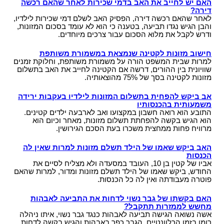
האם יש לחייב את האב בדמי שכירות לאחר שהאם רכשה
דירה?
לאחר שהאם רכשה דירה, הפסיק האב לשלם דמי שכירות לילדיו,
והבן הגיש נגדו תביעה, בטענה כי הוא לא עומד בסכום המזונות,
ודרש לקבל את מלוא הסכום עבור צרכים מיוחדים.
חישוב מזונות לקטינה שנמצאת במשמורת משותפת
למרות שבית המשפט הורה על משמורת משותפת, וחלוקת זמנים
שוויונית בין ההורים, דרשה אם הקטינה לחייב את האב בתשלום
מזונות לקטינה בסך של 75% מהוצאותיה.
אב ביקש להפחית בתשלום המזונות לילדיו בעקבות ירידה
משמעותית בהכנסותיו
התובע הוא רואה חשבון במקצועו ואב לארבעה ילדים קטינים.
הוא הגיש בקשה להפחתת תשלום מזונות, מאחר וכיום הוא
מרוויח פחות ממחצית משכרו בעת הסכם הגירושין.
האב ביקש שאמו של הילד תשלם מזונות למרות שאין לה
הכנסות
אביו של קטין בן 10, העובד במסעדה ולא מצליח לסיים את
החודש, ביקש שאמו של הילד תשלם מזונות ומדור, למרות שהאם
פוטרה מעבודתה ואין לה כל הכנסות.
האם בקשתו של גבר נשוי לדחות את התביעה לאבהות
מחשש לממזרות תתקבל?
אשה נשואה הגישה תביעה לאבהות כנגד גבר נשוי, איתו ניהלה
רומן בזמן הרלוונטיים. הגבר כפר באבהות והגיש בקשה לדחות