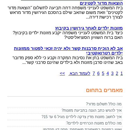
הוצאות מדור לקטינים
בית המשפט לענייני משפחה דחה תביעה לתשלום "הוצאות מדור
לקטינים" וזאת משום שהאב שילם בהסכם הגירושין מדור מראש
לצורך רכישת דירה...
מזונות ילדים לאחר גירושין בקיבוץ
כיצד בית המשפט לענייני משפחה יקבע מזונות ילדים בקיבוץ?
האם ברוח השוויון הסוציאליסטי?
אב לא הוכיח סרבנות קשר ולא יהיה זכאי לפטור ממזונות
ילדים רטרואקטיבי
בית המשפט בחן את נסיבות המקרה וקבע כי ללא ספק מדובר
באב שהינו סרבן מזונות ולא בילדים שהינם סרבני קשר...
1
2
3
4
5
6
7
לעמוד הבא
>>
מאמרים בתחום
מה כולל תשלום מדור?
איך להגיש כתב הגנה בתביעת מזונות?
איך לחשב מזונות מדין צדקה לילדים מגיל 6 עד 15?
מה כוללים מזונות הכרחיים לילדים?
שוויון במזונות במשמורת משותפת: פסק דין תקדימי