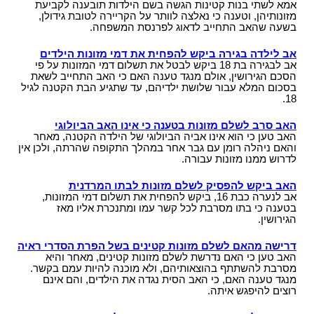
אמא לשתי בנות קטינות הגשה בשם הילדות תובענה לקביעת
אי תשלום מזונות
מתי חשוב לעשות צוואה
מאסר עקב אי תשלום מזונות
מזונותיהן, וטענה כי נאלצה לוותר על הקריירה לטובת גידולן,
מה ניתן להכיל בהסכם ממון?
בשעה שהאב התחייב לדאוג לפרנסת המשפחה.
סוגי צוואות
שינוי הסכם ממון
התנגדות לצוואה
אב לילדה בגירה ביקש להפחית את דמי מזונות הילדים
הסכם לחיים משותפים
אב לבגירה בת 18 ביקש לבטל את תשלום דמי המזונות על פי
עצות לעריכת צוואה
הסכם הגירושין, אולם מנגד טענה האם כי האב התחייב לשאת
בסכום המלא עבור שלושת ילדיהם, עד שתגיע הבת הקטנה לגיל
צו ירושה
18.
צו קיום צוואה
האב סרב לשלם מזונות בטענה כי אינו האב הביולוגי
האב טען כי הוא אינו אביה הביולוגי של הילדה הקטנה, מאחר
והאם ניהלה רומן עם גבר אחר במהלך התקופה שהרתה, ולכן אין
לדרוש ממנו מזונות עבורה.
האב ביקש להפסיק לשלם מזונות לבתו המרדנית
אב לנערה כבת 16, ביקש להפחית את תשלום דמי המזונות,
בטענה כי בתו מסרבת לכל קשר עמו ומתנכרת אליו מאז
הגירושין.
דרישה מהאם לשלם מזונות קטינים בשל הפרת הסדרי ראיה
האב טען כי האם נדרשת לשלם מזונות קטינים, מאחר והיא
מסרבת להשתתף בהוצאותיהם, ולא מוכנה להיות עמם בקשר.
מנגד טענה האם, כי האב הסית נגדה את הילדים, והם אינם
רוצים להיפגש איתה.