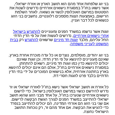
בני זוג שלפחות אחד מהם הוא תושב הארץ או אזרח ישראלי,
אי תשלום מזונות
מתי חשוב לעשות צוואה
מאסר עקב אי תשלום מזונות
מה ניתן להכיל בהסכם ממון?
אשר נישאו בחו"ל במסגרת נישואים אזרחיים נדרשים לשנות את
סוגי צוואות
הסטטוס במרשם האוכלוסין לנשוי או נשואה. לאחר השלמת
שינוי הסכם ממון
הרישום, באמצעות הצגת מסמכים רלוונטיים, נחשבים בני הזוג
התנגדות לצוואה
כנשואים לכל דבר ועניין.
הסכם לחיים משותפים
עצות לעריכת צוואה
זוגות אשר נרשמו במשרד הפנים ומעוניינים
להתגרש בישראל
צו ירושה
אחרי נישואים אזרחיים
, נדרשים לעשות זאת על פי הדין הדתי
החל עליהם, מלבד
זוגות חד מיניים
שרשאים
להתגרש
רק
בבית
צו קיום צוואה
המשפט לענייני משפחה
.
בני זוג יהודים, מוסלמים, נוצרים או כל עדה מוכרת אחרת בארץ,
שאינם מעוניינים להינשא על פי הדין הדתי, וכן זוגות שאינם
יכולים להינשא כדין כמו זוגות חד מיניים, רשאים להתחתן
במסגרת נישואים אזרחיים בחו"ל, אולם הם אינם יכולים להינשא
בארץ בחתונה אזרחית, אלא בנישואים המוכרים על ידי בתי הדין
הדתיים בלבד פרט לזוגות חסרי דת.
כל אזרח או תושב ישראלי אשר נישא בחו"ל לאזרח ישראלי או זר
נדרש להירשם כנשוי במרשם האוכלוסין בישראל. כדי לרשום
נישואים אזרחיים שנערכו בחו"ל, על אחד מבני הזוג שהוא תושב
ישראלי להתייצב במשרד הפנים לצורך הגשת הבקשה לרישום.
אם שני בני הזוג הם אזרחי המדינה, הם יכולים להתייצב בנפרד
כדי להגיש את הבקשה. אם אחד מהם זר, רק נוכחות התושב
הישראלי נחוצה.