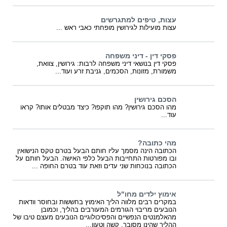
עצות, טיפים למתגרשים
עצות מועילות לגירושין מופחתי כאבי ראש ...
פסקי דין - דיני משפחה
פסקי דין בנושאי דיני משפחה לרבות: גירושין, צוואת,
משמורת, מזונות, הסכמים, גניבת זרע ועוד...
הסכם גירושין
מהו הסכם גירושין? מהו תוקפו? כיצד מבטלים אותו? קראו
עוד...
מהי כתובה?
הכתובה הינה מסמך עליו חותם הבעל בטרם טקס הנישואין
ובו מפורטות התחייבות הבעל כלפי האישה. הבעל חותם על
הכתובה בנוכחות שני עדים וזאת עוד בטרם החופה ...
אימוץ ילדים מחו"ל
במקרים רבים מלווה הליך האימוץ בחששות ובחוסר וודאות
הנובעים מריבוי הגורמים המעורבים בהליך, וכמובן
מהאלמנטים הנפשיים והפסיכולוגיים הנובעים מעצם טיבו של
ההליך שהינו מסובך, קשה וטעון...