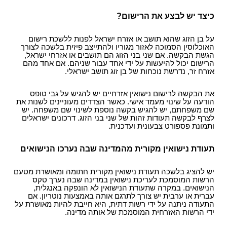
כיצד יש לבצע את הרישום?
על בן הזוג שהוא תושב או אזרח ישראל לפנות ללשכת רישום
האוכלוסין הסמוכה לאזור מגוריו ולהתייצב פיזית בלשכה לצורך
הגשת הבקשה. אם שני בני הזוג הם תושבים או אזרחי ישראל,
הרישום יכול להיעשות על ידי אחד עבור שניהם. אם אחד מהם
אזרח זר, נדרשת נוכחות של בן זוג תושב ישראלי.
את הבקשה לרישום נישואין אזרחיים יש להגיש על גבי טופס
הודעה על שינוי מעמד אישי. כאשר הצדדים מעוניינים לשנות את
שם משפחתם, יש להגיש בקשה נוספת לשינוי שם משפחה. יש
לצרף לבקשה תעודות זהות של שני בני הזוג. דרכונים ישראלים
ותמונת פספורט צבעונית ועדכנית.
תעודת נישואין מקורית מהמדינה שבה נערכו הנישואים
יש להציג בלשכה תעודת נישואין מקורית חתומה ומאושרת מטעם
הרשות המוסמכת לעריכת נישואין במדינה שבה נערך טקס
הנישואים. במקרה שתעודת הנישואין לא הונפקה באנגלית,
עברית או ערבית יש צורך לתרגם אותה באמצעות נוטריון. אם
התעודה ניתנה על ידי רשות דתית, היא חייבת להיות מאושרת על
ידי הרשות האזרחית המוסמכת של אותה מדינה.