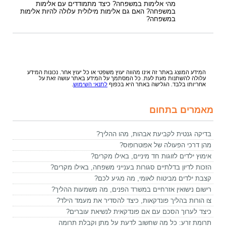
מהי אלימות במשפחה? כיצד מתמודדים עם אלימות
במשפחה? האם גם אלימות מילולית עלולה להיות אלימות
במשפחה?
המידע המוצג באתר זה אינו מהווה יעוץ משפטי או כל יעוץ אחר. נכונות המידע
עלולה להשתנות מעת לעת. כל המסתמך על המידע באתר עושה זאת על
אחריותו בלבד. הגלישה באתר היא בכפוף
לתנאי השימוש
.
מאמרים בתחום
בדיקה גנטית לקביעת אבהות, מהו ההליך?
מהן דרכי הפעולה של אפוטרופוס?
אימוץ ילדים לזוגות חד מיניים, באילו מקרים?
הזכות לדיון בדלתיים סגורות בענייני משפחה, באילו מקרים?
קצבת ילדים מביטוח לאומי, מה מגיע לכם?
רישום נישואין אזרחיים במשרד הפנים, מה משמעות ההליך?
צו הורות בהליך פונדקאות, כיצד להסדיר את מעמד הילד?
כיצד לערוך הסכם עם אם פונדקאית לנשיאת עוברים?
תרומת זרע: כל מה שחשוב לדעת על מתן וקבלת תרומה