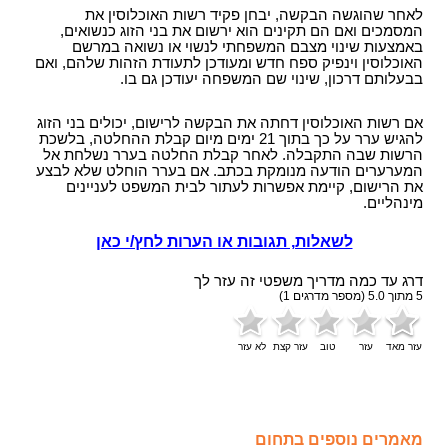
לאחר שהוגשה הבקשה, יבחן פקיד רשות האוכלוסין את
המסמכים ואם הם תקינים הוא ירשום את בני הזוג כנשואים,
באמצעות שינוי מצבם המשפחתי לנשוי או נשואה במרשם
האוכלוסין וינפיק ספח חדש ומעודכן לתעודת הזהות שלהם, ואם
בבעלותם דרכון, שינוי שם המשפחה יעודכן גם בו.
אם רשות האוכלוסין דחתה את הבקשה לרישום, יכולים בני הזוג
להגיש ערר על כך בתוך 21 ימים מיום קבלת ההחלטה, בלשכת
הרשות שבה התקבלה. לאחר קבלת החלטה בערר נשלחת אל
המערערים הודעה מנומקת בכתב. אם בערר הוחלט שלא לבצע
את הרישום, קיימת אפשרות לעתור לבית המשפט לעניינים
מינהליים.
לשאלות, תגובות או הערות לחץ/י כאן
דרג עד כמה מדריך משפטי זה עזר לך
5
מתוך
5.0
(מספר מדרגים
1
)
עזר מאד
עזר
טוב
עזר קצת
לא עזר
מאמרים נוספים בתחום