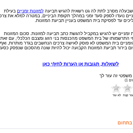
 שבעלה מסרב לתת לה גט רשאית להגיש תביעה
למזונות זמניים
בעילת
ניים נועדו לספק סעד זמני במהלך תקופת הביניים, במטרה למלא את צרכ
כים עד לפסיקת בית המשפט בעניין תביעת המזונות.
זמניים יש להגיש במקביל להגשת כתב תביעה למזונות. סכום המזונות
י התרשמותו של בית המשפט מהכנסות בני הזוג ומצבם הכלכלי, עם זאת,
זמניים בית המשפט לא פוסק לאישה צרכים הנחשבים בגדר מותרות, ואף
ם בירור תביעת המזונות הקבועה יכול להיות שונה מהסכום שנפסק כסעד
לשאלות, תגובות או הערות לחץ/י כאן
משפטי זה עזר לך
ים
1
)
זר קצת
לא עזר
בתחום