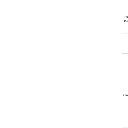
שר
את
שת