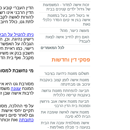
זכות אישה למדור - המשמעות
הדין העברי קובע כי 
של גידול ילדים קטינים בבית
הדין הרבני אינו רש
אי ביטול חיוב בעל במזונות
להורות לאשה לקבל 
אישה בגין אי קיום הסדר כלכלי
לתת גט, כולל חיוב 
נאות
מעשה כיעור, מהו?
ניתן להטיל על הבע
האם ניתן לחייב אישה לצאת
רישיון נהיגה. וכן
לעבוד?
הגבלה על האפשרות 
לכל המאמרים
רישוי, כמו ראיית ח
חשבון בנק או משיכ
מקבל. ואף בית הדי
פסקי דין וחדשות
מי נחשבת למסור
תשלום מזונות כידועה בציבור
מזונות אישה לזמן קצוב בעקבות
מסורבת גט היא אי
עיכוב גט מבחינתה
המונח
עגונה
משמש 
תביעה להפחתת מזונות גרושה
לרבות אישה שבן זו
בעקבות קריסה כלכלית
תביעת מזונות אישה אגב גירושין
וסמכות בית הדין הרבני
על פי ההלכה, מסור
תקיים יחסי אישות 
מזונות אישה לאישה שעזבה את
גם לאחר סיום נישו
הבית ללא סיבה
כתובתה
ואת זכותה 
אישה מוסלמית עזבה את הבית
בטענה כי סבלה מאלימות -