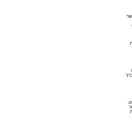
שר
ת
כרך
ט,
ר