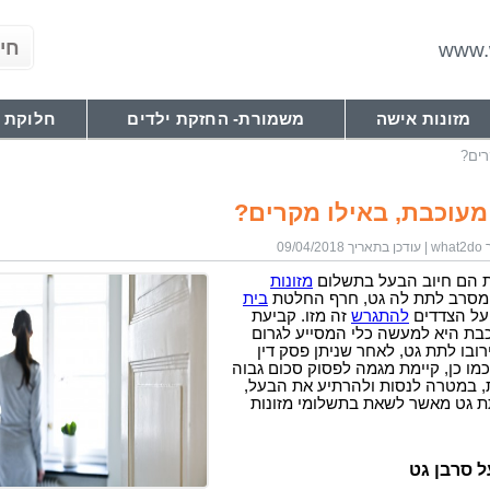
www.w
מזונות אישה
משמורת- החזקת ילדים
חלוקת 
רים?
 מעוכבת, באילו מקרים?
09/
בת הם חיוב הבעל בתשלום
מזונות
 מסרב לתת לה גט, חרף החלטת
בית
על הצדדים
להתגרש
זה מזו. קביעת
כבת היא למעשה כלי המסייע לגרום
רובו לתת גט, לאחר שניתן פסק דין
כמו כן, קיימת מגמה לפסוק סכום גבוה
ת, במטרה לנסות ולהרתיע את הבעל,
תת גט מאשר לשאת בתשלומי מזונות
 סרבן גט