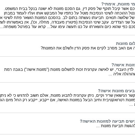
מי מזונות, אימתי?
ם אשר קיבל תוקף של פסק דין, גם הסכם מזונות לא ישונה בנקל בבית המשפט.
נטל ההוכחה לשינוי הנסיבות מוטל על כתפיו של המבקש אותו ועליו לעמוד במבחן
ל שלושה תנאים: תביעתו נעשתה בתום לב. בהסכם המזונות הושאר פתח לשינוי א
ל שני הצדדים. עקב שינוי הנסיבות (פיטורין מעבודה, מחלה, וכו'), אין באפשרותו לש
ם כפי שהוא כיום והשארתו על כנו תעשה עימו עוול... קראו עוד בפורטל משפחה...
ום מזונות
 אם האב מסרב לקיים את פסק הדין ולשלם את המזונות?
ונות אישה?
דין העברי, יש לאישה עקרונית זכות לתשלום מזונות ("מזונות אישה") בגובה רמת
הורגלה אליה ...
בעים מזונות אישה?
שר הנישואין שריר וקיים, ניתן עקרונית לתבוע מזונות, אולם חשוב להדגיש כי לא ניתן
זונות רטרואקטיבית וחיוב הבעל במזונות האישה, אם ייקבע, ייקבע רק החל מיום הג
...
ישים תביעה למזונות האישה?
הגשת תביעת מזונות ...