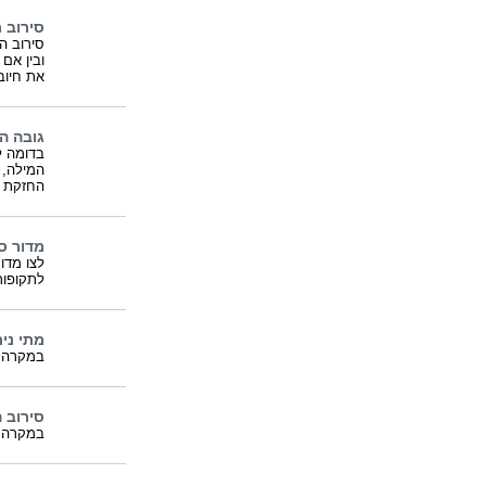
סירוב 
סירוב ה
ובין אם
את חיובו
גובה המ
בדומה ל
המילה, ה
החזקת ר
מדור ס
לצו מדו
לתקופות
מתי נית
במקרה ב
סירוב 
במקרה כ