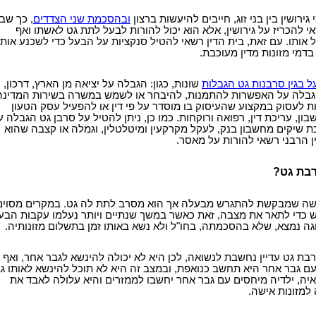
גירושין בין בני זוג, חייבים להיעשות ברצון
ובהסכמת שני הצדדים
, כך שב
אי להכריז על גירושין, אלא הוא יכול להורות לבעל לתת גט לאשתו ואף
אותו. עם זאת, בית הדין רשאי להטיל סנקציות על הבעל כדי לשכנע אותו
בדמי מזונות מדין מעוכבת.
ל בגין סרבנות גט הגבלות
שונות, כגון: הגבלה על יציאה מן הארץ, דרכון,
, הגבלה על האפשרות להתמנות, להיבחר או לשמש במשרה בשירות המדינה
לעסוק במקצוע שהעיסוק בו מוסדר על פי דין או להפעיל עסק הטעון
שבון, עריכת דין, רפואה ורוקחות. כמו כן, ניתן להטיל על סרבן גט הגבלה ע
ת שיקים מחשבון בנק, לעקל מקרקעין ומיטלטלין, וגמלה או קצבה שהוא
ן הרבני רשאי להורות על מאסר.
בת גט?
שה שמבקשת להתגרש מבעלה אך הוא מסרב לתת לה גט. במקרים מסוימ
כדי לתאר את מצבה, זאת כאשר במשך שנתיים ויותר נעלמו עקבות הבע
גה נמצא, שלא בהסכמתה, בחו"ל ולא נשא באותו זמן בתשלום מזונותיה.
בת גט עדיין נחשבת לנשואה, לכן היא לא יכולה להינשא לגבר אחר, ואף 
עם גבר אחר היא תחשב כנואפת, ובמצב זה היא לא תוכל להינשא לאותו ג
איה, ילדיה מיחסים עם גבר אחר יחשבו לממזרים והיא עלולה לאבד את
למזונות אישה.