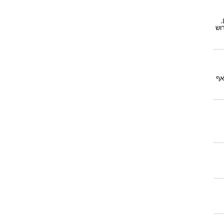
,
וש
אף