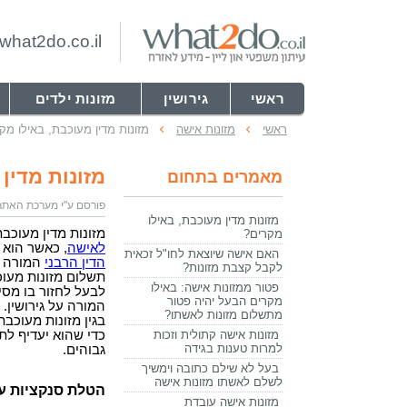
hat2do.co.il
ראשי
גירושין
מזונות ילדים
ראשי
מזונות אישה
מזונות מדין מעוכבת, באילו מק
מזונות מדין
מאמרים בתחום
פורסם ע"י מערכת האתר what2do | עודכן בתאריך 04/2018
מזונות מדין מעוכבת, באילו
מזונות מדין מעוכ
מקרים?
לאישה
, כאשר הוא
האם אישה שיוצאת לחו"ל זכאית
הדין הרבני
המורה 
לקבל קצבת מזונות?
תשלום מזונות מעו
פטור ממזונות אישה: באילו
לבעל לחזור בו מסי
מקרים הבעל יהיה פטור
המורה על גירושין. 
מתשלום מזונות לאשתו?
בגין מזונות מעוכב
מזונות אישה קתולית וזכות
כדי שהוא יעדיף ל
למרות טענות בגידה
גבוהים.
בעל לא שילם כתובה וימשיך
לשלם לאשתו מזונות אישה
הטלת סנקציות על
מזונות אישה עובדת