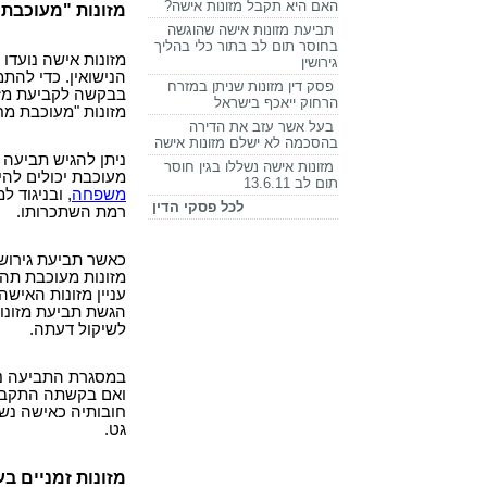
האם היא תקבל מזונות אישה?
מזונות "מעוכבת
תביעת מזונות אישה שהוגשה
בחוסר תום לב בתור כלי בהליך
מזונות אישה נועדו
גירושין
הנישואין. כדי להת
פסק דין מזונות שניתן במזרח
בבקשה לקביעת מזונ
הרחוק ייאכף בישראל
מזונות "מעוכבת מ
בעל אשר עזב את הדירה
בהסכמה לא ישלם מזונות אישה
ניתן להגיש תביעה 
מזונות אישה נשללו בגין חוסר
מעוכבת יכולים להי
תום לב 13.6.11
משפחה
, ובניגוד 
לכל פסקי הדין
רמת השתכרותו.
כאשר תביעת גירושי
מזונות מעוכבת תהי
עניין מזונות האישה
הגשת תביעת מזונו
לשיקול דעתה.
במסגרת התביעה נדר
ואם בקשתה התקבלה
חובותיה כאישה נשו
גט.
מזונות זמניים ב