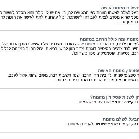
תשלום מזונות אישה
בעל לשלם לאשתו מזונות כפי המגיעים לה, בין אם יש לו יכולת והוא מסרב לעשות כן
 מפני שהוא מסרב לצאת לעבודה ולהשתכר, יכול עקרונית לתת לאישה את הזכות לדר
 במתן גט. ...
זונות ומה כולל החיוב במזונות
מזונות ילדים, גם החיוב במזונות אישה מורכב מצרכיה של האישה במובן הרחב של
יינו לצד צרכים בסיסיים דוגמת מדור מזון לבוש ובריאות, יכול החיוב במזונות לכלול 
כב, נסיעות, קוסמטיקה, מכון כושר וכו’.
פציפי, מזונות האישה
ר ספציפי שניתן ע"י בית הדין הרבני ישנה חשיבות רבה, משום שהוא עלול לעכב,
 משתנות את מכירת הבית בו מתגוררים בני הזוג ...
ן לשנות פסק דין מזונות?
ו קיימה יחסי אישות עם מישהו אחר...
הבעל לשלם מזונות
זה, קיימות שתי אפשרויות לגביית המזונות...