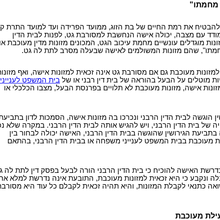
 מחמתו"
 להבטיח את רמת החיים של בת הזוג, ממועד הפרידה ועד למועד התרת ק
מודד עם מצבה, יכולה אישה הנחשבת למסורבת גט, לפנות לבית הדין
ות מוגדלים עונשיים מחמת עיכוב הגט, המכונים מזונות מדין מעוכבת או
חמתו", שהם מזונות המשולמים לאישה שבעלה מסרב לתת לה גט.
למזונות מעוכבת גם אם מסורבת גט אינה זכאית למזונות אישה, ואף מזונו
ות מוטלים על הבעל בהוראה של בית דין רבני או של
בית המשפט לענייני
למזונות אישה, מזונות מעוכבת לא תלויים בפרנסת הבעל, מצבו הכלכלי או
ן הוגשה לבית הדין הרבני ונכרכו בה מזונות אישה, הסמכות לדון בתביעת
ה של בית הדין הרבני, ויש להגיש אותה לבית הדין הרבני. במקרה שלא נ
 בתביעת הגירושין שהוגשה בבית הדין הרבני, האישה יכולה לבחור בין
ת מעוכבת בבית המשפט לענייני משפחה או בבית הדין הרבני, בהתאם
שת האישה להוכיח כי בית הדין הרבני הורה לבעל בפסק דין לתת לה ג
 ונקבע כי היא זכאית למזונות מעוכבת, התובעת אינה נדרשת למלא אח
אה כתנאי לקבלת המזונות, והיא תהיה זכאית לקבלם כל עוד היא מסורבת
עילת מעוכבת