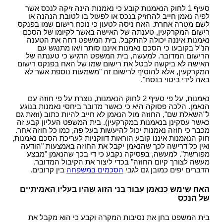
סעיף 1 לחוק הנאמנות קובע כי נאמנות הינה זיקה לנכס אשר
לפיה נאמן חייב להחזיק בנכס או לפעול בו לטובת הנהנה או
לשם מטרה אחרת. האח ניסה לטעון כי נוכח רישום שמו בפנקס
רישום המקרקעין, טענתה של האישה באשר לקיומו של הסכם
נאמנות איננה יכולה להתקבל. בית המשפט דחה את הטענה
הנ"ל בקובעו כי הסכם נאמנות איננו סותר ו/או מתנגש עם
הרישום המדובר. למעשה, בית המשפט הדגיש כי טענתה של
האישה לא ביקשה לבטל את רישום שמו של האח בפנקס רישום
המקרקעין, אלא להוסיף לרישום זה "משמעות נוספת אשר לא
באה לידי ביטוי בנסח".
נאמנות, על פי סעיף 2 לחוק הנאמנות, נוצרת על פי חוזה עם
הנאמן. הלכה פסוקה היא כי כאשר מדובר ביחסי נאמנות בנוגע
ל"השאלת שם", החוזה מול הנאמן לא חייב להיות כתוב (וזאת גם
כאשר עסקינן בנאמנות במקרקעין). בית המשפט העליון קבע זה
מכבר כי חוזה נאמנות יכול להיעשות בעל פה, כמו כל חוזה אחר.
חוק הנאמנות איננו קובע הוראות דווקניות לעריכת הסכם נאמנות,
ואין כל דרישה לכך שהנאמן יקבל את החוזה באמצעות "הודעה
מפורשת". למעשה, בפסיקה נקבע כי די בכך שהנאמן "מבצע
מעשה לצורך קיום החוזה" בכדי ליצור את הקיבול המדובר.
הדברים יפים כמובן גם לגבי
הסכמים במשפחה
בין קרובים.
האח שימש כנאמן עבור בני הזוג שהיו בעליו האמיתיים
של הנכס
בית המשפט בחן את נסיבות המקרה וקבע כי הוא מקבל את