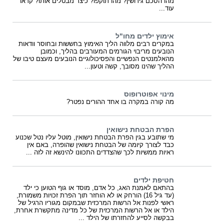
מהו הסכם גירושין? מהו תוקפו? כיצד מבטלים אותו? קראו
עוד...
אימוץ ילדים מחו"ל
במקרים רבים מלווה הליך האימוץ בחששות ובחוסר וודאות
הנובעים מריבוי הגורמים המעורבים בהליך, וכמובן
מהאלמנטים הנפשיים והפסיכולוגיים הנובעים מעצם טיבו של
ההליך שהינו מסובך, קשה וטעון...
מינוי אפוטרופוס
מה קורה במקרה בו אחד ההורים נפטר?
הפרת הבטחת נישואין
מי שתובע בגין הפרת הבטחת נישואין, מוטל עליו נטל שכנוע
כבד לצורך קיומה של הבטחת נישואין שהופרה, באם אין
ראיות ממשיות לכך שהצדדים התכוונו להינשא זה לזה ...
חטיפת ילדים
בהתאם לאמנת האג, כל אדם, מוסד או גוף הטוען כי ילד
(עד גיל 16) הורחק או לא הוחזר תוך הפרת זכויות משמורת,
ראשי לפנות אל הרשות המרכזית שבמקום מגוריו הרגיל של
הילד או אל הרשות המרכזית של כל מדינה מתקשרת אחרת,
בבקשה לסייע להחזרתו של הילד ...