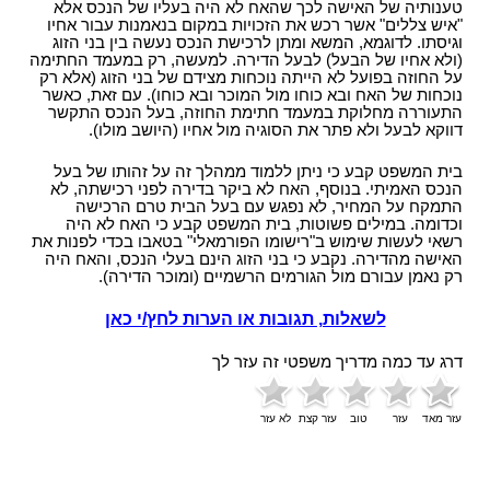
טענותיה של האישה לכך שהאח לא היה בעליו של הנכס אלא
"איש צללים" אשר רכש את הזכויות במקום בנאמנות עבור אחיו
וגיסתו. לדוגמא, המשא ומתן לרכישת הנכס נעשה בין בני הזוג
(ולא אחיו של הבעל) לבעל הדירה. למעשה, רק במעמד החתימה
על החוזה בפועל לא הייתה נוכחות מצידם של בני הזוג (אלא רק
נוכחות של האח ובא כוחו מול המוכר ובא כוחו). עם זאת, כאשר
התעוררה מחלוקת במעמד חתימת החוזה, בעל הנכס התקשר
דווקא לבעל ולא פתר את הסוגיה מול אחיו (היושב מולו).
בית המשפט קבע כי ניתן ללמוד ממהלך זה על זהותו של בעל
הנכס האמיתי. בנוסף, האח לא ביקר בדירה לפני רכישתה, לא
התמקח על המחיר, לא נפגש עם בעל הבית טרם הרכישה
וכדומה. במילים פשוטות, בית המשפט קבע כי האח לא היה
רשאי לעשות שימוש ב"רישומו הפורמאלי" בטאבו בכדי לפנות את
האישה מהדירה. נקבע כי בני הזוג הינם בעלי הנכס, והאח היה
רק נאמן עבורם מול הגורמים הרשמיים (ומוכר הדירה).
לשאלות, תגובות או הערות לחץ/י כאן
דרג עד כמה מדריך משפטי זה עזר לך
עזר מאד
עזר
טוב
עזר קצת
לא עזר