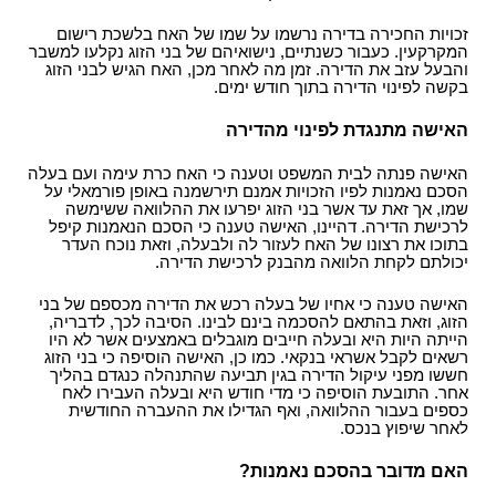
זכויות החכירה בדירה נרשמו על שמו של האח בלשכת רישום
המקרקעין. כעבור כשנתיים, נישואיהם של בני הזוג נקלעו למשבר
והבעל עזב את הדירה. זמן מה לאחר מכן, האח הגיש לבני הזוג
בקשה לפינוי הדירה בתוך חודש ימים.
האישה מתנגדת לפינוי מהדירה
האישה פנתה לבית המשפט וטענה כי האח כרת עימה ועם בעלה
הסכם נאמנות לפיו הזכויות אמנם תירשמנה באופן פורמאלי על
שמו, אך זאת עד אשר בני הזוג יפרעו את ההלוואה ששימשה
לרכישת הדירה. דהיינו, האישה טענה כי הסכם הנאמנות קיפל
בתוכו את רצונו של האח לעזור לה ולבעלה, וזאת נוכח העדר
יכולתם לקחת הלוואה מהבנק לרכישת הדירה.
האישה טענה כי אחיו של בעלה רכש את הדירה מכספם של בני
הזוג, וזאת בהתאם להסכמה בינם לבינו. הסיבה לכך, לדבריה,
הייתה היות היא ובעלה חייבים מוגבלים באמצעים אשר לא היו
רשאים לקבל אשראי בנקאי. כמו כן, האישה הוסיפה כי בני הזוג
חששו מפני עיקול הדירה בגין תביעה שהתנהלה כנגדם בהליך
אחר. התובעת הוסיפה כי מדי חודש היא ובעלה העבירו לאח
כספים בעבור ההלוואה, ואף הגדילו את ההעברה החודשית
לאחר שיפוץ בנכס.
האם מדובר בהסכם נאמנות?