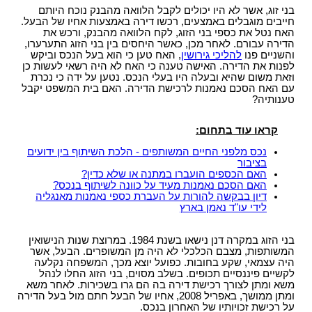
בני זוג, אשר לא היו יכולים לקבל הלוואה מהבנק נוכח היותם
אי תשלום מזונות
מתי חשוב לעשות צוואה
מאסר עקב אי תשלום מזונות
מה ניתן להכיל בהסכם ממון?
חייבים מוגבלים באמצעים, רכשו דירה באמצעות אחיו של הבעל.
סוגי צוואות
האח נטל את כספי בני הזוג, לקח הלוואה מהבנק, ורכש את
שינוי הסכם ממון
הדירה עבורם. לאחר מכן, כאשר היחסים בין בני הזוג התערערו,
התנגדות לצוואה
והשניים פנו
להליכי גירושין
, האח טען כי הוא בעל הנכס וביקש
הסכם לחיים משותפים
לפנות את הדירה. האישה טענה כי האח לא היה רשאי לעשות כן
עצות לעריכת צוואה
וזאת משום שהיא ובעלה היו בעלי הנכס. נטען על ידה כי נכרת
עם האח הסכם נאמנות לרכישת הדירה. האם בית המשפט יקבל
צו ירושה
טענותיה?
צו קיום צוואה
קראו עוד בתחום:
נכס מלפני החיים המשותפים - הלכת השיתוף בין ידועים
בציבור
האם הכספים הועברו במתנה או שלא כדין?
האם הסכם נאמנות מעיד על כוונה לשיתוף בנכס?
דיון בבקשה להורות על העברת כספי נאמנות מאנגליה
לידי עו"ד נאמן בארץ
בני הזוג במקרה דנן נישאו בשנת 1984. במרוצת שנות הנישואין
המשותפות, מצבם הכלכלי לא היה מן המשופרים. הבעל, אשר
היה עצמאי, שקע בחובות. כפועל יוצא מכך, המשפחה נקלעה
לקשיים פיננסיים תכופים. בשלב מסוים, בני הזוג החלו לנהל
משא ומתן לצורך רכישת דירה בה הם גרו בשכירות. לאחר משא
ומתן ממושך, באפריל 2008, אחיו של הבעל חתם מול בעל הדירה
על רכישת זכויותיו של האחרון בנכס.